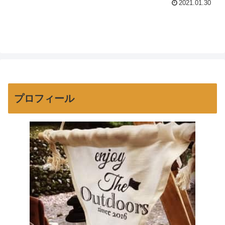
2021.01.30
なり便利。荷物の落下や雨を防げて、特
にハードトノカバーは鍵もかけられるの
で防犯にもなる。我が家は...
プロフィール