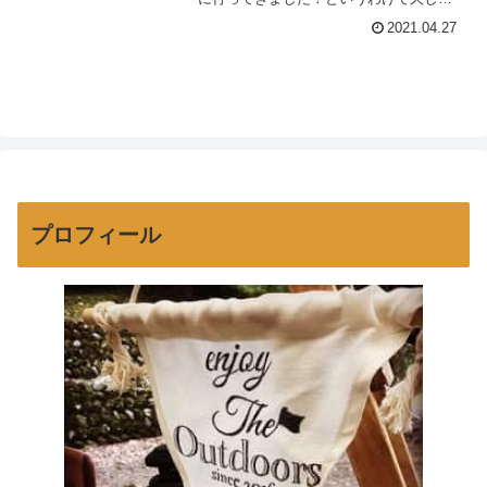
りにブログを更新♪今回もおーたんとむす
2021.04.27
めふたりの父子キャンプ。キャンプブー
ムでどこのキャンプ場もごった返す中、
割と穴場なキャン...
プロフィール