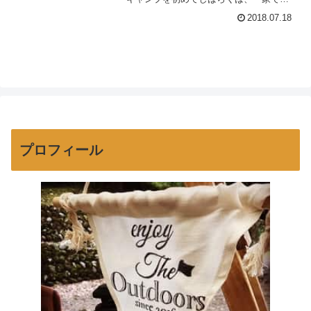
っているものをキャンプに持ってい
2018.07.18
く」、もしくは「家でも使えるキャンプ
道具を買う」、というのをモットー
（？）にしていました。だから...
プロフィール