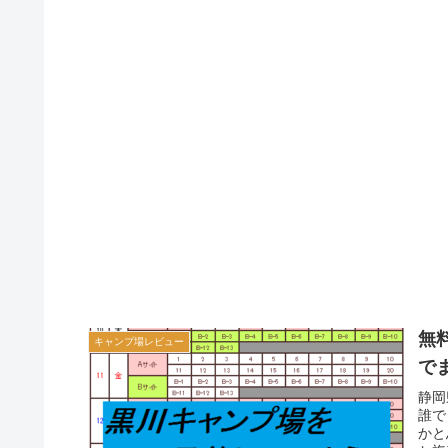
無
キャンプ場レビュー
で
静岡
誰で
かと