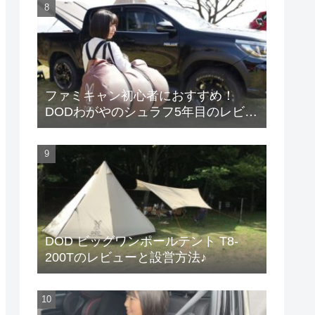
ファミキャン初心者におすすめ！
DODわがやのシュラフ5年目のレビュ
ー
DOD ビッグワンポールテント T8-
200Tのレビューと設営方法♪