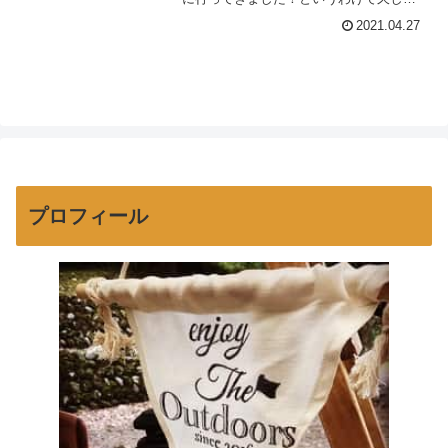
りにブログを更新♪今回もおーたんとむす
2021.04.27
めふたりの父子キャンプ。キャンプブー
ムでどこのキャンプ場もごった返す中、
割と穴場なキャン...
プロフィール