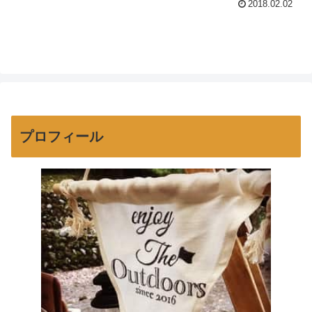
2018.02.02
い。参考記事（外部リンク）：４年ぶり
大雪 都内２２９人搬送 千葉で男性死亡
（東京新聞）こんな...
プロフィール