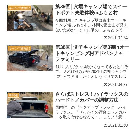
らスタートから雨のキャンプってこれま
第39回│穴場キャンプ場でスイー
キャンプ体験記
で記憶になくて、チャレ...
トポテト失敗体験inふもと村
今回利用したキャンプ場は富士オートキ
ャンプ場 ふもと村。林間で富士山が見え
ないためか、すぐお隣の「ふもとっぱ
ら」と比べるとやや影が薄いというか、
2021.07.24
そこまで知名度は高くなさそうな印象
（ふもとっぱらが有名すぎるのだ
第38回│父子キャンプ第3弾inオー
キャンプ体験記
が・・・）。でも地元民で富士山を...
トキャンピング村アドベンチャー
ファミリー
4月に入りだいぶ暖かくなってきたところ
で、遅ればせながら2021年の初キャンプ
に行ってきました！というわけで久しぶ
りにブログを更新♪今回もおーたんとむす
2021.04.27
めふたりの父子キャンプ。キャンプブー
ムでどこのキャンプ場もごった返す中、
さらばストレス！ハイラックスの
車関連
割と穴場なキャン...
ハードトノカバーの調整方法！
国内唯一のピックアップトラック、ハイ
ラックス。「せっかくの荷台にトノカバ
ーを取り付けるなんて！」っていう意見
もあるけど、実際に取り付けてみるとか
2021.01.30
なり便利。荷物の落下や雨を防げて、特
にハードトノカバーは鍵もかけられるの