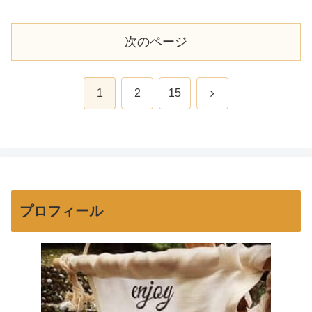
で防犯にもなる。我が家は...
次のページ
次
1
2
15
へ
プロフィール