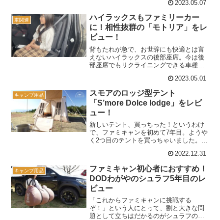
2023.05.07
ご紹介。(function(b,c,f,g,a,d,e)
{b.MoshimoAffiliateO...
ハイラックスもファミリーカー
車関連
に！相性抜群の「モトリア」をレ
ビュー！
背もたれが急で、お世辞にも快適とは言
えないハイラックスの後部座席。今は後
部座席でもリクライニングできる車種が
多いので、そういった車種と比べるとど
2023.05.01
うしても見劣りして、「ファミリーカー
としては検討できない」という人も多い
スモアのロッジ型テント
キャンプ用品
のでは。そんな人にぜひ試...
「S’more Dolce lodge」をレビ
ュー！
新しいテント、買っちった！というわけ
で、ファミキャンを初めて7年目。ようや
く2つ目のテントを買っちゃいました。
「S'moreのDolce lodge（ドルチェロッ
2022.12.31
ジ）」その名の通りいわゆるロッジ型っ
て言われるタイプのテントで、見た目が
ファミキャン初心者におすすめ！
キャンプ用品
かわい...
DODわがやのシュラフ5年目のレ
ビュー
「これからファミキャンに挑戦する
ぞ！」という人にとって、割と大きな問
題として立ちはだかるのがシュラフの確