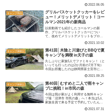
保。価格もピンキリとはいえ、人数分を
2022.06.05
用意するとなるとそれなりの負担になり
ます。ふつうはね。我が家の場合、家族5
グリルバスケットクッカーをレビ
キャンプ用品
人でキャンプをしても、使う...
ュー！メリットデメリット！コー
ルマン2021年の新商品
以前動画でも紹介したコールマンの新
作、グリルバスケットクッカーについ
て、改めてメリットデメリットをブログ
にまとめておこうと思う！実際に使用し
2021.10.02
た様子はこちら↓コールマンの新作 グリ
ルバスケットクッカーとは 引用元：コー
第41回│木陰と川遊びとBBQで夏
キャンプ体験記
ルマン(Coleman)...
キャンプを満喫 in天子の森
久しぶりに家族5人でファミキャン！（と
いっても行ったのは2か月前の7月下旬）
今回お邪魔したのは静岡県富士宮市にあ
る「天子の森オートキャンプ場」。 天子
2021.09.25
の森オートキャンプ場 公式WEBサイト
東名富士ICから北上し、白糸の滝･田貫湖
第40回│むすめと二人で雨キャン
キャンプ体験記
方面を目指し...
プに挑戦！in市民の森
今回は我が家がよく利用する無料キャン
プ場「沼津市 市民の森」へ！本当は5人
家族全員で来る予定で予約していたんだ
けど、当日はあいにくの雨・・・。キャ
2021.07.31
ンセルしようか迷ったけど、よく考えた