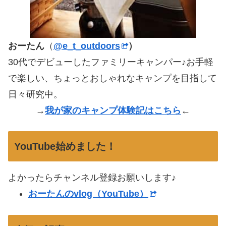
おーたん
（
@e_t_outdoors
）
30代でデビューしたファミリーキャンパー♪お手軽
で楽しい、ちょっとおしゃれなキャンプを目指して
日々研究中。
→
我が家のキャンプ体験記はこちら
←
YouTube始めました！
よかったらチャンネル登録お願いします♪
おーたんのvlog（YouTube）