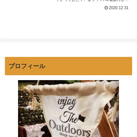
「Foresters Village Kobitto あさぎりキャ
2020.12.31
ンプフィールド」を利用してきました♪動
画はこちら↓Forest...
プロフィール