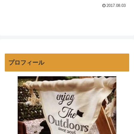
ないよね。「キャンプ場ではみんなどん
2017.08.03
な過ごし方をしているんだろう。やらな
ければいけないことはあるんだろうか。
注意点は・...
プロフィール