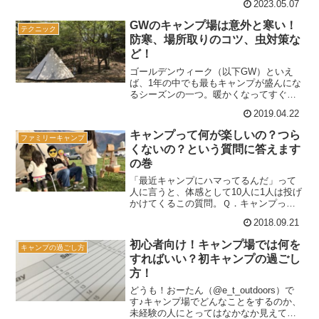
2023.05.07
ご紹介。(function(b,c,f,g,a,d,e)
{b.MoshimoAffiliateO...
GWのキャンプ場は意外と寒い！
テクニック
防寒、場所取りのコツ、虫対策な
ど！
ゴールデンウィーク（以下GW）といえ
ば、1年の中でも最もキャンプが盛んにな
るシーズンの一つ。暖かくなってすぐの
連休だし、GWに合わせてシーズンインっ
2019.04.22
て人も多いんじゃないかな。実際、GWの
キャンプ場といえばファミキャンを楽し
キャンプって何が楽しいの？つら
ファミリーキャンプ
む人でいっぱいなん...
くないの？という質問に答えます
の巻
「最近キャンプにハマってるんだ」って
人に言うと、体感として10人に1人は投げ
かけてくるこの質問。Ｑ．キャンプって
何が楽しいの？つらくないの？いや、も
2018.09.21
ちろん言い方はもうちょっとやんわりし
てるけど、「大変なのに頑張るね」みた
初心者向け！キャンプ場では何を
キャンプの過ごし方
いな見方をされること...
すればいい？初キャンプの過ごし
方！
どうも！おーたん（@e_t_outdoors）で
す♪キャンプ場でどんなことをするのか、
未経験の人にとってはなかなか見えてこ