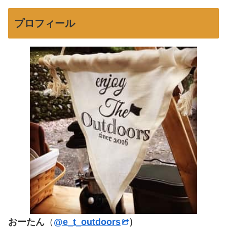
プロフィール
おーたん
（
@e_t_outdoors
）