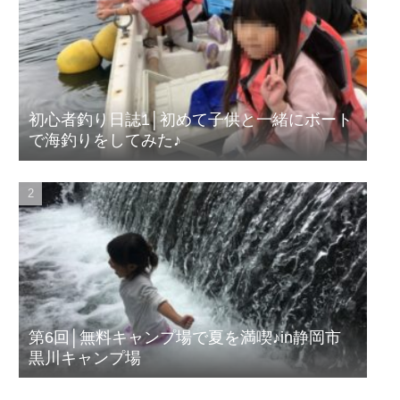
初心者釣り日誌1│初めて子供と一緒にボート
で海釣りをしてみた♪
第6回│無料キャンプ場で夏を満喫♪in静岡市
黒川キャンプ場