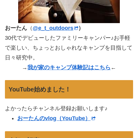
おーたん
（
@e_t_outdoors
）
30代でデビューしたファミリーキャンパー♪お手軽
で楽しい、ちょっとおしゃれなキャンプを目指して
日々研究中。
→
我が家のキャンプ体験記はこちら
←
YouTube始めました！
よかったらチャンネル登録お願いします♪
おーたんのvlog（YouTube）