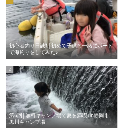
初心者釣り日誌1│初めて子供と一緒にボート
で海釣りをしてみた♪
第6回│無料キャンプ場で夏を満喫♪in静岡市
黒川キャンプ場