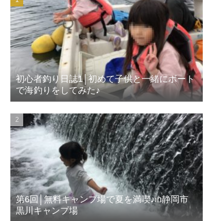
初心者釣り日誌1│初めて子供と一緒にボート
で海釣りをしてみた♪
第6回│無料キャンプ場で夏を満喫♪in静岡市
黒川キャンプ場