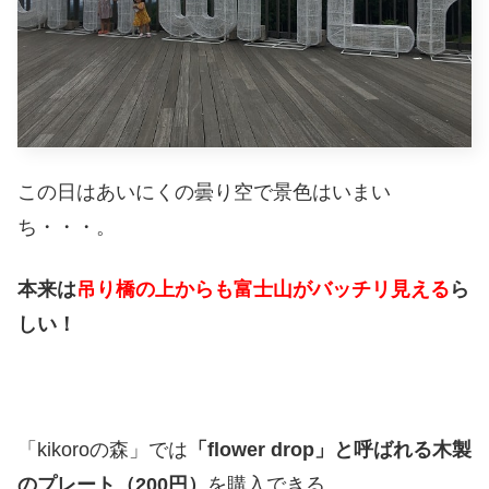
この日はあいにくの曇り空で景色はいまい
ち・・・。
本来は
吊り橋の上からも富士山がバッチリ見える
ら
しい！
「kikoroの森」では
「flower drop」と呼ばれる木製
のプレート（200円）
を購入できる。