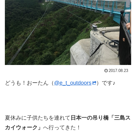
2017.08.23
どうも！おーたん（
@e_t_outdoors
）です♪
夏休みに子供たちを連れて
日本一の吊り橋「三島ス
カイウォーク」
へ行ってきた！