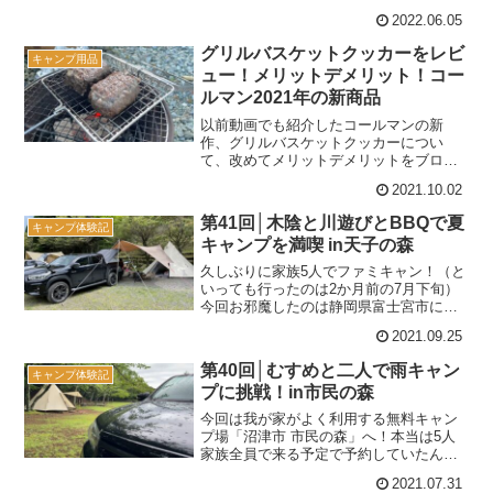
保。価格もピンキリとはいえ、人数分を
2022.06.05
用意するとなるとそれなりの負担になり
ます。ふつうはね。我が家の場合、家族5
グリルバスケットクッカーをレビ
キャンプ用品
人でキャンプをしても、使う...
ュー！メリットデメリット！コー
ルマン2021年の新商品
以前動画でも紹介したコールマンの新
作、グリルバスケットクッカーについ
て、改めてメリットデメリットをブログ
にまとめておこうと思う！実際に使用し
2021.10.02
た様子はこちら↓コールマンの新作 グリ
ルバスケットクッカーとは 引用元：コー
第41回│木陰と川遊びとBBQで夏
キャンプ体験記
ルマン(Coleman)...
キャンプを満喫 in天子の森
久しぶりに家族5人でファミキャン！（と
いっても行ったのは2か月前の7月下旬）
今回お邪魔したのは静岡県富士宮市にあ
る「天子の森オートキャンプ場」。 天子
2021.09.25
の森オートキャンプ場 公式WEBサイト
東名富士ICから北上し、白糸の滝･田貫湖
第40回│むすめと二人で雨キャン
キャンプ体験記
方面を目指し...
プに挑戦！in市民の森
今回は我が家がよく利用する無料キャン
プ場「沼津市 市民の森」へ！本当は5人
家族全員で来る予定で予約していたんだ
けど、当日はあいにくの雨・・・。キャ
2021.07.31
ンセルしようか迷ったけど、よく考えた