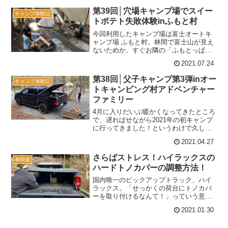
らスタートから雨のキャンプってこれま
第39回│穴場キャンプ場でスイー
キャンプ体験記
で記憶になくて、チャレ...
トポテト失敗体験inふもと村
今回利用したキャンプ場は富士オートキ
ャンプ場 ふもと村。林間で富士山が見え
ないためか、すぐお隣の「ふもとっぱ
ら」と比べるとやや影が薄いというか、
2021.07.24
そこまで知名度は高くなさそうな印象
（ふもとっぱらが有名すぎるのだ
第38回│父子キャンプ第3弾inオー
キャンプ体験記
が・・・）。でも地元民で富士山を...
トキャンピング村アドベンチャー
ファミリー
4月に入りだいぶ暖かくなってきたところ
で、遅ればせながら2021年の初キャンプ
に行ってきました！というわけで久しぶ
りにブログを更新♪今回もおーたんとむす
2021.04.27
めふたりの父子キャンプ。キャンプブー
ムでどこのキャンプ場もごった返す中、
さらばストレス！ハイラックスの
車関連
割と穴場なキャン...
ハードトノカバーの調整方法！
国内唯一のピックアップトラック、ハイ
ラックス。「せっかくの荷台にトノカバ
ーを取り付けるなんて！」っていう意見
もあるけど、実際に取り付けてみるとか
2021.01.30
なり便利。荷物の落下や雨を防げて、特
にハードトノカバーは鍵もかけられるの