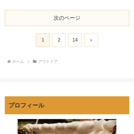
で防犯にもなる。我が家は...
次のページ
次
1
2
14
へ
ホーム
アウトドア
プロフィール