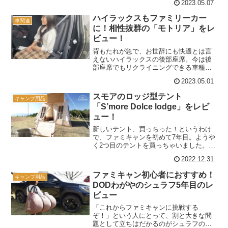
2023.05.07
ご紹介。(function(b,c,f,g,a,d,e)
{b.MoshimoAffiliateO...
ハイラックスもファミリーカー
車関連
に！相性抜群の「モトリア」をレ
ビュー！
背もたれが急で、お世辞にも快適とは言
えないハイラックスの後部座席。今は後
部座席でもリクライニングできる車種が
多いので、そういった車種と比べるとど
2023.05.01
うしても見劣りして、「ファミリーカー
としては検討できない」という人も多い
スモアのロッジ型テント
キャンプ用品
のでは。そんな人にぜひ試...
「S’more Dolce lodge」をレビ
ュー！
新しいテント、買っちった！というわけ
で、ファミキャンを初めて7年目。ようや
く2つ目のテントを買っちゃいました。
「S'moreのDolce lodge（ドルチェロッ
2022.12.31
ジ）」その名の通りいわゆるロッジ型っ
て言われるタイプのテントで、見た目が
ファミキャン初心者におすすめ！
キャンプ用品
かわい...
DODわがやのシュラフ5年目のレ
ビュー
「これからファミキャンに挑戦する
ぞ！」という人にとって、割と大きな問
題として立ちはだかるのがシュラフの確