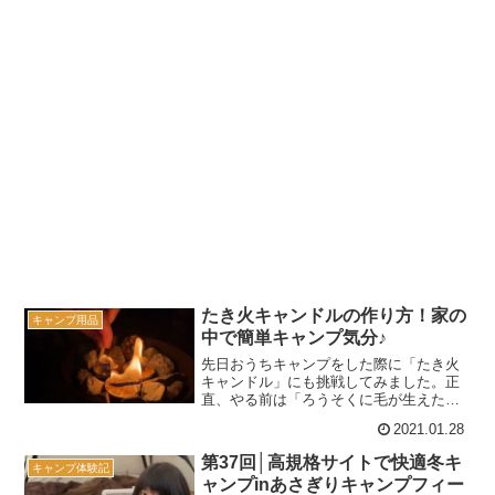
たき火キャンドルの作り方！家の
キャンプ用品
中で簡単キャンプ気分♪
先日おうちキャンプをした際に「たき火
キャンドル」にも挑戦してみました。正
直、やる前は「ろうそくに毛が生えた程
度のものだろう」と思っていたけど、違
2021.01.28
った。全然違う。そこで今回は、実際に
やってみてわかった、たき火キャンドル
第37回│高規格サイトで快適冬キ
キャンプ体験記
の良いところと注意点をま...
ャンプinあさぎりキャンプフィー