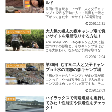
ルド
前回に引き続き、上の子二人と父子キャ
ンプ！12月も下旬に入って気温も一段と
下がってきた中、全サイトAC電源付きの
「Foresters Village Kobitto あさぎりキャ
2020.12.31
ンプフィールド」を利用してきました♪動
画はこちら↓Forest...
大人気の道志の森キャンプ場で良
キャンプ場について
いサイトを場所取りする方法！
YouTubeやSNS、ゆるキャン△人気に新
型コロナの影響と、今やキャンプ場はど
こも大賑わい。なかなか予約が取れなく
て、仕方なく「予約不要のキャンプ場」
2020.12.04
を検討している人も多いんじゃないか
な。でも考えることはみんな一緒。予約
第36回│むすめ二人と父子キャン
キャンプ体験記
不要とはいえ、行っ...
プin止水の道志の森キャンプ場
「思い立ったらキャンプ」が多い我が家
にとって、やっぱり予約なしで入れるキ
ャンプ場はめちゃくちゃ重宝する。その
ぶん場所取り競争は熾烈だけど、そもそ
2020.12.03
も最近はどこのキャンプ場も予約合戦が
激しいからなぁ・・・。予約は予約で天
ハイラックスで高速道路を走行し
車関連
気の心配もしなきゃいけな...
てみた！性能面や快適性をチェッ
ク！