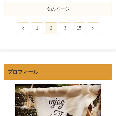
次のページ
前
次
1
2
3
15
へ
へ
プロフィール