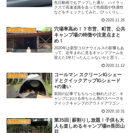
先日動画でもアップした通り、ハイラッ
クスで高速道路を走って性能面や快適性
などをチェックしてみた。びっくりした
のは乗り心地の良さで、一般道とは比較
2020.11.26
にならないほど快適！ここでは動画では
詳しく触れなかった部分も事細かくまと
穴場率高め！？市営、町営、公共
キャンプ場について
めていきたいと思う。高速...
キャンプ場の特徴や注意点まと
め！
2020年は新型コロナウイルスの影響もあ
って、近年まれに見るキャンプブームを
迎えた1年だったんじゃないかと思う。連
休はもちろん、普通の週末にすら予約を
2020.11.12
取るのが難しかったほど。そんなときに
我が家がチェックしたのが市営、町営と
コールマン スクリーンIGシェー
キャンプ用品
いった公営・公共の...
ドとクイックアップIGシェード
+の違い
前回の記事でもちらっと触れたけど、キ
ャンプにおける赤ちゃん用のスペースを
クイックキャンプのアウトドアワゴンか
らコールマンの「クイックアップIGシェ
2020.10.31
ード＋」にグレードアップさせてみた。
もともと我が家では「スクリーンIGシェ
第35回│薪割りし放題！子供も大
キャンプ体験記
ード」というシルエッ...
人も楽しめるキャンプ場in長田山
荘