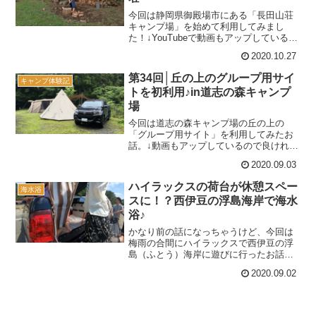
今回は静岡県御殿場市にある「長田山荘
キャンプ場」を始めて利用してみまし
た！↓YouTubeで動画もアップしているの
で良ければ観てね♪長田山荘キャンプ場っ
2020.10.27
てどんなところ？長田山荘キャンプ場は
第1・第2と少し離れた第3キャンプ場から
第34回│丘の上のグループ用サイ
キャンプ体験記
構成されてお...
トを初利用♪in道志の森キャンプ
場
今回は道志の森キャンプ場の丘の上の
「グループ用サイト」を利用してみたお
話。↓動画もアップしているので良ければ
観てください♪雨でも大混雑！4連休の道
2020.09.03
志の森キャンプ場我が家のお気に入りキ
ャンプ場の一つ、道志の森。今回で訪れ
ハイラックスの荷台が休憩スペー
海水浴
るのは6回目なんだけど...
スに！？西伊豆の浮島海岸で海水
浴♪
かなり前の話になっちゃうけど、今回は
梅雨の合間にハイラックスで西伊豆の浮
島（ふとう）海岸に遊びに行ったお話。
ハイラックスの荷台の可能性を拡げるべ
2020.09.02
く、荷台を休憩スペースとして使いつ
つ、海水浴を楽しんできた。実際にやっ
てみて感じたメリットや問題...