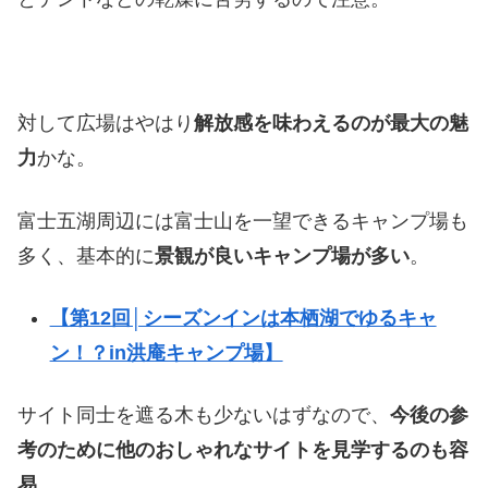
対して広場はやはり
解放感を味わえるのが最大の魅
力
かな。
富士五湖周辺には富士山を一望できるキャンプ場も
多く、基本的に
景観が良いキャンプ場が多い
。
【第12回│シーズンインは本栖湖でゆるキャ
ン！？in洪庵キャンプ場】
サイト同士を遮る木も少ないはずなので、
今後の参
考のために他のおしゃれなサイトを見学するのも容
易。