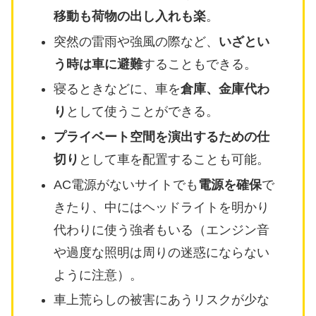
移動も荷物の出し入れも楽
。
突然の雷雨や強風の際など、
いざとい
う時は車に避難
することもできる。
寝るときなどに、車を
倉庫、金庫代わ
り
として使うことができる。
プライベート空間を演出するための仕
切り
として車を配置することも可能。
AC電源がないサイトでも
電源を確保
で
きたり、中にはヘッドライトを明かり
代わりに使う強者もいる（エンジン音
や過度な照明は周りの迷惑にならない
ように注意）。
車上荒らしの被害にあうリスクが少な