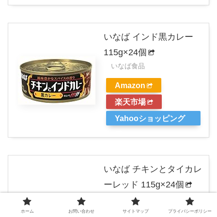
いなば インド黒カレー
115g×24個
いなば食品
Amazon
楽天市場
Yahooショッピング
いなば チキンとタイカレ
ーレッド 115g×24個
いなば食品
ホーム
お問い合わせ
サイトマップ
プライバシーポリシー