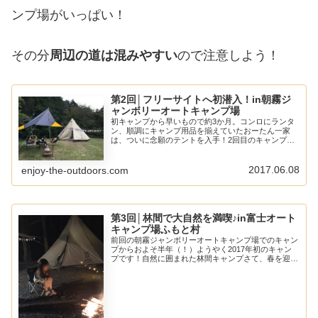
ンプ場がいっぱい！
その分
周辺の道は混みやすい
ので注意しよう！
第2回│フリーサイトへ初潜入！in朝霧ジ
ャンボリーオートキャンプ場
初キャンプから早いもので約3か月。コンロにランタ
ン、順調にキャンプ用品を揃えていたおーたん一家
は、ついに念願のテントを入手！2回目のキャンプに
向けてキャンプ場を探していた・・・。初めてのフリ
ーサイト新しく購入したワンポールテントはかなり大
き...
2017.06.08
enjoy-the-outdoors.com
第3回│林間で大自然を満喫♪in富士オート
キャンプ場ふもと村
前回の朝霧ジャンボリーオートキャンプ場でのキャン
プからおよそ半年（！）ようやく2017年初のキャン
プです！自然に囲まれた林間キャンプさて、春を迎え
て最初に行ったキャンプ場は、前回のキャンプ場のご
近所さん。有名なふもとっぱらの更に奥、「富士オ...