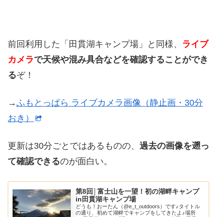
前回利用した「田貫湖キャンプ場」と同様、
ライブ
カメラ
で天候や混み具合などを確認することができ
る
ぞ！
→
ふもとっぱら ライブカメラ画像（静止画・30分
おき）
更新は30分ごとではあるものの、
過去の画像を遡っ
て確認できる
のが面白い。
第8回│富士山を一望！初の湖畔キャンプ
in田貫湖キャンプ場
どうも！おーたん（@e_t_outdoors）です♪タイトル
の通り、初めて湖畔でキャンプをしてきたよ♪場所